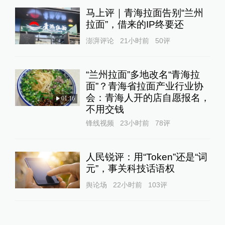
马上评｜青海拉面告别“兰州
拉面”，借来的IP终要还
澎湃评论
21小时前
50
评
“兰州拉面”多地改名“青海拉
面”？青海省拉面产业行业协
会：青海人开的店自愿报名，
01:16
不用交钱
锋线视频
23小时前
78
评
人民锐评：用“Token”还是“词
元”，事关科技话语权
舆论场
22小时前
103
评