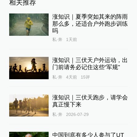
相关推荐
涨知识｜夏季突如其来的阵雨
那么多，还适合户外跑步训练
吗
私·奔
1天前
涨知识｜三伏天户外运动，出
门前请务必记住这些“军规”
私·奔
4天前
15
评
涨知识｜三伏天跑步，请学会
真正慢下来
私·奔
2026-07-29
中国到底有多少人参与了UT