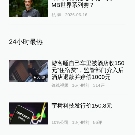
MB世界系列赛？
私·奔
2026-06-16
24小时最热
游客睡自己车里被酒店收150
元“住宿费”，监管部门介入后
酒店退款并赔偿1000元
00:19
锋线视频
16小时前
314
评
宇树科技发行价150.8元
10%公司
18小时前
56
评