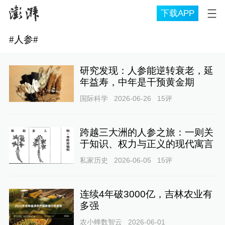
下载APP
#
人参
#
研究发现：人参能逆转衰老，延
年益寿，中年是干预黄金期
国际科学
2026-06-26
15
评
跨越三大洲的人参之旅：一则关
于知识、权力与正义的现代寓言
私家历史
2026-06-05
15
评
连续4年破3000亿，吉林农业有
多强
农小蜂数智云
2026-06-01