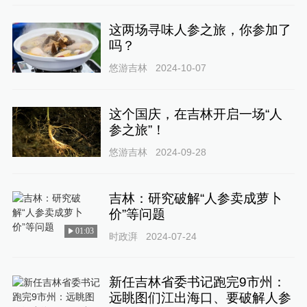
这两场寻味人参之旅，你参加了
吗？
悠游吉林
2024-10-07
这个国庆，在吉林开启一场“人
参之旅”！
悠游吉林
2024-09-28
吉林：研究破解“人参卖成萝卜
价”等问题
01:03
时政湃
2024-07-24
新任吉林省委书记跑完9市州：
远眺图们江出海口、要破解人参