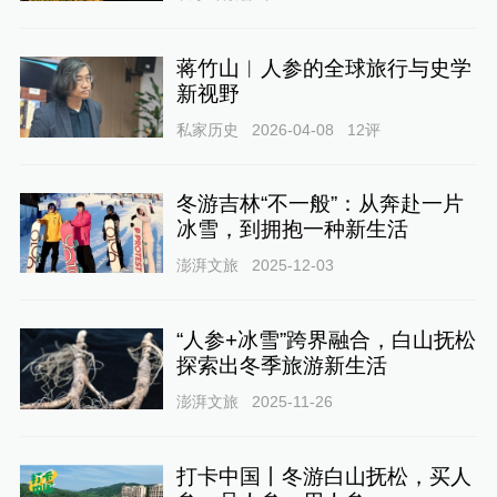
蒋竹山︱人参的全球旅行与史学
新视野
私家历史
2026-04-08
12
评
冬游吉林“不一般”：从奔赴一片
冰雪，到拥抱一种新生活
澎湃文旅
2025-12-03
“人参+冰雪”跨界融合，白山抚松
探索出冬季旅游新生活
澎湃文旅
2025-11-26
打卡中国丨冬游白山抚松，买人