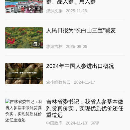
参、品人参、用人参
03:10
澎湃文旅
2025-11-26
人民日报为“长白山三宝”喊麦
3
悠游吉林
2025-08-09
2024年中国人参进出口概况
农小蜂数智云
2024-11-17
吉林省委书记：我省人参基本做
到货真价实，实现优质优价还任
重道远
中国政库
2024-11-10
56
评