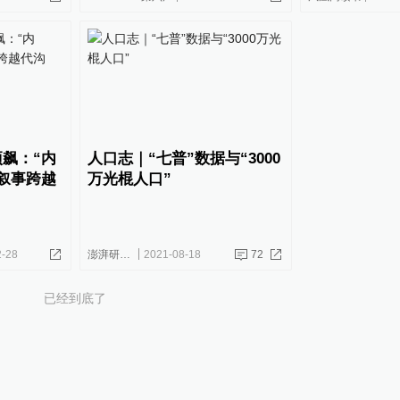
飙：“内
人口志｜“七普”数据与“3000
叙事跨越
万光棍人口”
2-28
澎湃研究所
2021-08-18
72
已经到底了