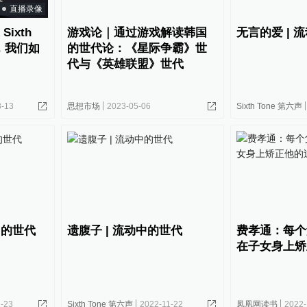
直播录像
Sixth
游戏论｜通过游戏解读韩国
无言的爱 | 
，我们如
的世代论：《星际争霸》世
代与《英雄联盟》世代
3-13
思想市场
2023-05-06
Sixth Tone 第六声
中的世代
遗腹子 | 流动中的世代
费孝通：每个
在子女身上矫
1-23
Sixth Tone 第六声
2022-11-22
凤凰网读书
2022-