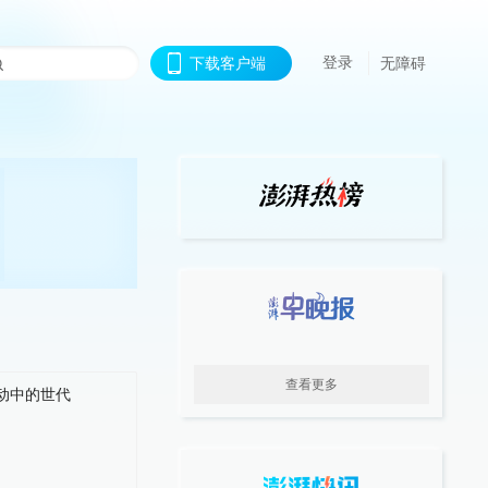
登录
下载客户端
无障碍
查看更多