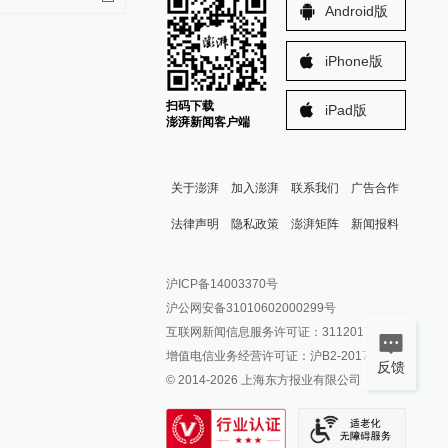
Android版
iPhone版
扫码下载
iPad版
澎湃新闻客户端
关于澎湃
加入澎湃
联系我们
广告合作
法律声明
隐私政策
澎湃矩阵
新闻报料
报料热线: 021-962866
澎湃新闻微博
沪ICP备14003370号
报料邮箱: news@thepaper.cn
澎湃新闻公众号
沪公网安备31010602000299号
澎湃新闻抖音号
互联网新闻信息服务许可证：31120170006
派生万物开放平台
增值电信业务经营许可证：沪B2-2017116
反馈
© 2014-
2026
上海东方报业有限公司
IP SHANGHAI
SIXTH TONE