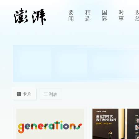
要
精
国
时
闻
选
际
事
卡片
列表