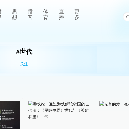
财
思
播
体
直
更
经
想
客
育
播
多
#
世代
关注