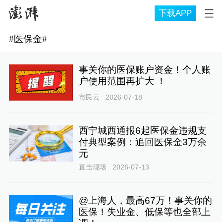
下载APP
#
医保金
#
事关你的医保账户资金！个人账
户使用范围再扩大 ！
市民云
2026-07-18
西宁城西通报6起医保金违规支
付典型案例：追回医保金3万余
元
直击现场
2026-07-13
@上海人，最高67万！事关你的
医保！失业金、低保等也全部上