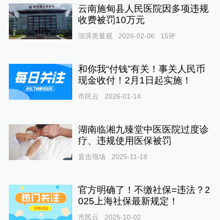
云南施甸县人民医院因多项违规
收费被罚10万元
澎湃质量观
2026-02-06
15
评
和你我“付钱”有关！事关人民币
现金收付！2月1日起实施！
市民云
2026-01-14
湖南临湘九臻堂中医医院过度诊
疗、违规使用医保被罚
直击现场
2025-11-18
官方明确了！不缴社保=违法？2
025上海社保最新规定！
市民云
2025-10-02