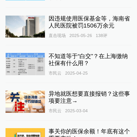
因违规使用医保基金等，海南省
人民医院被罚1506万余元
直击现场
2025-05-26
138
评
不知道等于“白交”？在上海缴纳
社保有什么用？
市民云
2025-04-25
异地就医想要直接报销？这些事
项要注意→
市民云
2025-03-04
事关你的医保余额！年底有这个