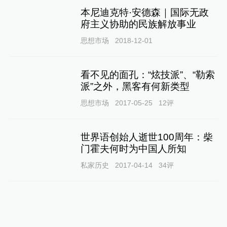
本尼迪克特·安德森｜国际无政
府主义协助的民族解放事业
思想市场
2018-12-01
看不见的面孔：“炫技派”、“勒索
派”之外，黑客有何新类型
思想市场
2017-05-25
12
评
世界语创始人逝世100周年：柴
门霍夫何时为中国人所知
私家历史
2017-04-14
34
评
《探索与争鸣》特稿︱杨国强：
个人主义与社会主义的此消彼长